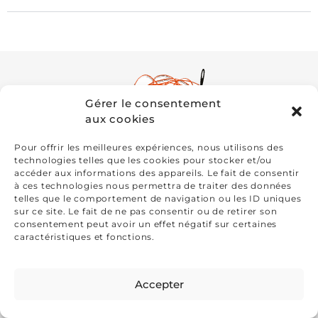
Gérer le consentement
aux cookies
Pour offrir les meilleures expériences, nous utilisons des
technologies telles que les cookies pour stocker et/ou
accéder aux informations des appareils. Le fait de consentir
à ces technologies nous permettra de traiter des données
22 route de Kermor
29120
Combrit
telles que le comportement de navigation ou les ID uniques
sur ce site. Le fait de ne pas consentir ou de retirer son
FRANCE
consentement peut avoir un effet négatif sur certaines
caractéristiques et fonctions.
Présidente: Paty Vilo
+33(0)6 98 75 90 95
Accepter
ADHÉSION