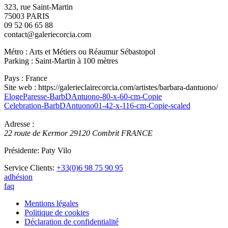
323, rue Saint-Martin
75003 PARIS
09 52 06 65 88
contact@galeriecorcia.com
Métro : Arts et Métiers ou Réaumur Sébastopol
Parking : Saint-Martin à 100 mètres
Pays : France
Site web : https://galerieclairecorcia.com/artistes/barbara-dantuono/
ElogeParesse-BarbDAntuono-80-x-60-cm-Copie
Celebration-BarbDAntuono01-42-x-116-cm-Copie-scaled
Adresse :
22 route de Kermor
29120
Combrit
FRANCE
Présidente: Paty Vilo
Service Clients:
+33(0)6 98 75 90 95
adhésion
faq
Mentions légales
Politique de cookies
Déclaration de confidentialité