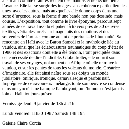
à la main comme d’autres récitent des mantras et ne décide rien à
l’avance. Elle laisse surgir des images sans cohérence particulière les
unes avec les autres, mais auxquelles elle donne corps dans une
sorte d’urgence, sous la forme d’une bande non pas dessinée mais
cousue. L’exposition, tout comme le livre éponyme, parcourt sept
années de ce travail assidu et patient à travers près de 30 oeuvres
textiles, véritables arrêts sur image faits des émotions et des
souvenirs de l’artiste, comme autant de portraits de l’humanité. Sa
rencontre en Haïti avec le Baron Samedi et la mythologie liée au
vaudou, ainsi que les éclaboussures traumatiques du coup d’état de
1986 et des exactions dont elle a été témoin, l’ont précipitée dans
cette nécessité de dire l’indicible. Globe-trotter, elle nourrit son
travail de ses voyages, notamment en Afrique où elle retrouve le
vaudou, et sur les pentes de tous les volcans du monde. Créatrice
d’imaginaire, elle fait ainsi naître sous ses doigts un monde
jubilatoire, onirique, ironique, carnavalesque et parfois naïf.
Imprégnée de ce savoureux mélange, toute son oeuvre se condense
dans un syncrétisme baroque flamboyant, où l’humour n’est jamais
loin et Haïti toujours présent.
Vernissage Jeudi 9 janvier de 18h à 21h
Lundi-vendredi 11h30-19h / Samedi 14h-19h
Galerie Claire Corcia