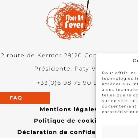
22 route de Kermor
29120
Combrit
FRANC
G
Présidente: Paty Vilo
Pour offrir les
technologies t
+33(0)6 98 75 90 95
accéder aux in
à ces technolo
telles que le 
FAQ
sur ce site. Le
consentement p
Mentions légales
caractéristique
Politique de cookies
Déclaration de confidentialité