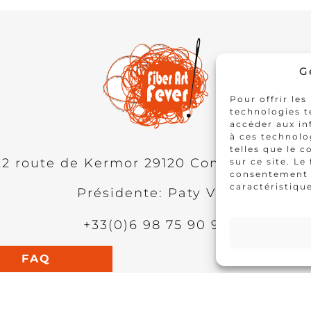
G
Pour offrir les
technologies t
accéder aux in
à ces technolo
telles que le 
22 route de Kermor
29120
Combrit
FRANC
sur ce site. Le
consentement p
caractéristique
Présidente: Paty Vilo
+33(0)6 98 75 90 95
FAQ
Mentions légales
Politique de cookies