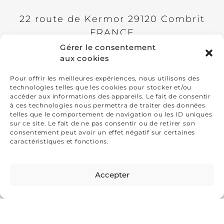
22 route de Kermor
29120
Combrit
FRANCE
Gérer le consentement
Présidente: Paty Vilo
aux cookies
+33(0)6 98 75 90 95
Pour offrir les meilleures expériences, nous utilisons des
technologies telles que les cookies pour stocker et/ou
accéder aux informations des appareils. Le fait de consentir
ADHÉSION
à ces technologies nous permettra de traiter des données
telles que le comportement de navigation ou les ID uniques
FAQ
sur ce site. Le fait de ne pas consentir ou de retirer son
consentement peut avoir un effet négatif sur certaines
Mentions légales
caractéristiques et fonctions.
Politique de cookies
Accepter
Déclaration de confidentialité